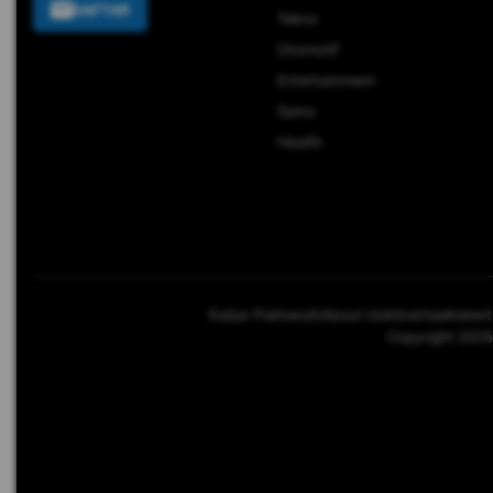
DAFTAR
Tekno
"Semua fiturnya mudah digunakan dan proses 
Otomotif
diberikan."
Entertainment
Sains
Health
"Platform ini sangat mudah digunakan. Saya s
bermain tidak membosankan"
Kabar Palmerah
About Us
Advertise
Keten
Copyright 2026