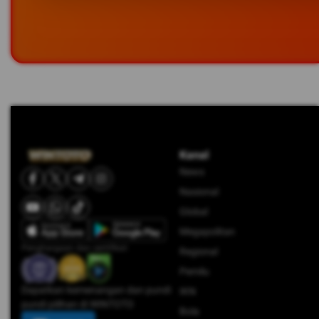
"Saya paling suka karena performa websitenya s
"Banyak pilihan game populer yang bisa dimain
dipahami."
Kanal
News
Nasional
Global
Megapolitan
"Website ini mudah diakses dan navigasinya s
Penghargaan dan sertifikat:
Regional
Pemilu
Dapatkan kemenangan dan pundi
IKN
pundi pilihan di WINTOTO
Bola